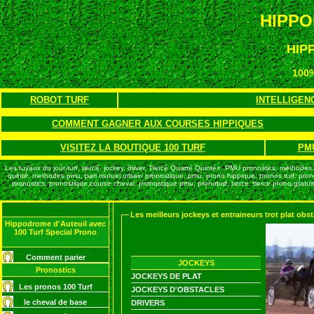
HIPPO
HIP
100
ROBOT TURF
INTELLIGENC
COMMENT GAGNER AUX COURSES HIPPIQUES
VISITEZ LA BOUTIQUE 100 TURF
PM
Les tuyaux du jour turf, tiercé, jockey, driver, Tiercé Quarté Quinté+, PMU pronostics, méthodes,
quinté, methodes pmu, pari mutuel urbain pronostique, pmu, prono hippique, pronos turf, pronosti
pronostics, pronostique course cheval, pronostique pmu, pronoturf, tierce, tierce prono gratuits
Les meilleurs jockeys et entraineurs trot plat obs
Hippodrome d'Auteuil avec
100 Turf Special Prono
Comment parier
JOCKEYS
Pronostics
JOCKEYS DE PLAT
Les pronos 100 Turf
JOCKEYS D'OBSTACLES
le cheval de base
DRIVERS