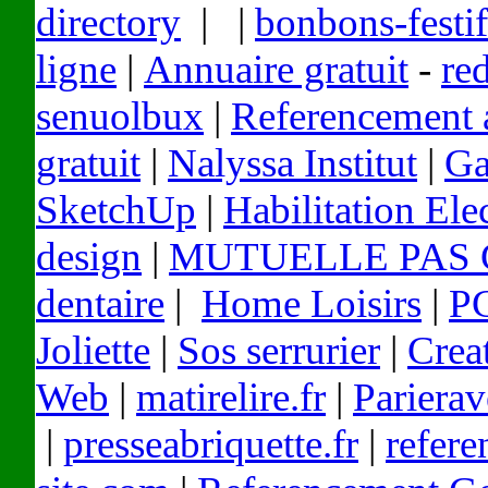
directory
| |
bonbons-festif
ligne
|
Annuaire gratuit
-
re
senuolbux
|
Referencement 
gratuit
|
Nalyssa Institut
|
Ga
SketchUp
|
Habilitation Ele
design
|
MUTUELLE PAS
dentaire
|
Home Loisirs
|
PC
Joliette
|
Sos serrurier
|
Crea
Web
|
matirelire.fr
|
Pariera
|
presseabriquette.fr
|
refer