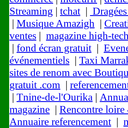
Streaming
|
tchat
|
Dragées 
|
Musique Amazigh
|
Creat
ventes
|
magazine high-tec
|
fond écran gratuit
|
Evene
événementiels
|
Taxi Marra
sites de renom avec Boutiq
gratuit .com
|
referenceme
|
Tnine-de-l'Ourika
|
Annuai
magazine
|
Rencontre loire
Annuaire referencement
|