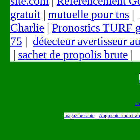
site.com
|
Referencement G
gratuit
|
mutuelle pour tns
|
Charlie
|
Pronostics TURF g
75
|
détecteur avertisseur 
|
sachet de propolis brute
|
je
co
magazine sante
|
Augmenter mon traf