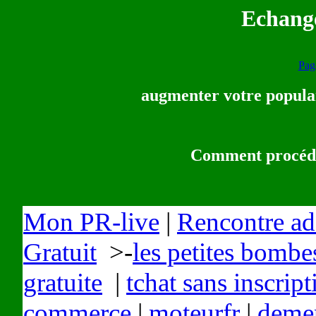
Echange
Page
augmenter votre popular
Comment procéder
Mon PR-live
|
Rencontre ad
Gratuit
>-
les petites bombe
gratuite
|
tchat sans inscript
commerce
|
moteurfr
|
deme