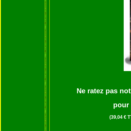
Ne ratez pas not
pour 
(39,04 € 