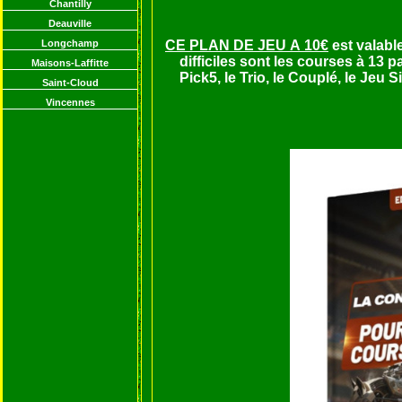
Chantilly
Deauville
Longchamp
CE PLAN DE JEU A 10€
est valable
difficiles sont les courses à 13 p
Maisons-Laffitte
Pick5, le Trio, le Couplé, le Jeu S
Saint-Cloud
Vincennes