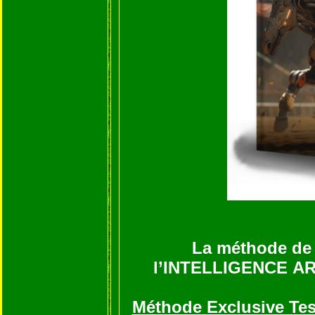
La méthode de 
l’INTELLIGENCE AR
Méthode Exclusive Tes